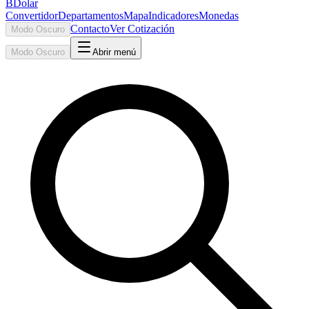
BDolar
Convertidor
Departamentos
Mapa
Indicadores
Monedas
Contacto
Ver Cotización
Modo Oscuro
Modo Oscuro
Abrir menú