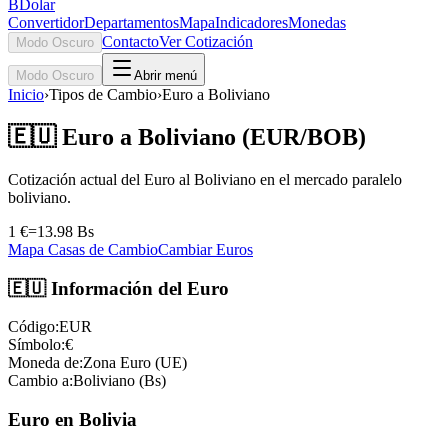
BDolar
Convertidor
Departamentos
Mapa
Indicadores
Monedas
Contacto
Ver Cotización
Modo Oscuro
Modo Oscuro
Abrir menú
Inicio
›
Tipos de Cambio
›
Euro a Boliviano
🇪🇺 Euro a Boliviano (EUR/BOB)
Cotización actual del Euro al Boliviano en el mercado paralelo
boliviano.
1 €
=
13.98
Bs
Mapa Casas de Cambio
Cambiar Euros
🇪🇺 Información del Euro
Código:
EUR
Símbolo:
€
Moneda de:
Zona Euro (UE)
Cambio a:
Boliviano (Bs)
Euro en Bolivia