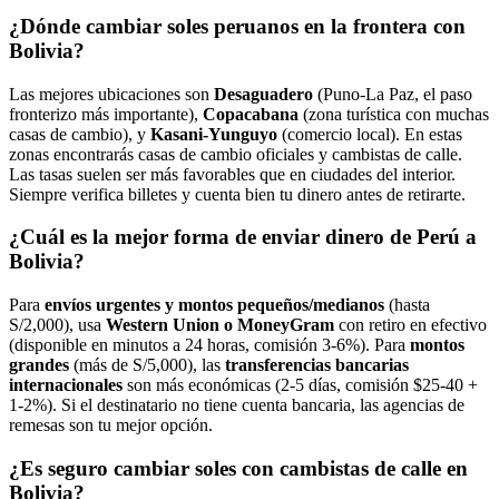
¿Dónde cambiar soles peruanos en la frontera con
Bolivia?
Las mejores ubicaciones son
Desaguadero
(Puno-La Paz, el paso
fronterizo más importante),
Copacabana
(zona turística con muchas
casas de cambio), y
Kasani-Yunguyo
(comercio local). En estas
zonas encontrarás casas de cambio oficiales y cambistas de calle.
Las tasas suelen ser más favorables que en ciudades del interior.
Siempre verifica billetes y cuenta bien tu dinero antes de retirarte.
¿Cuál es la mejor forma de enviar dinero de Perú a
Bolivia?
Para
envíos urgentes y montos pequeños/medianos
(hasta
S/2,000), usa
Western Union o MoneyGram
con retiro en efectivo
(disponible en minutos a 24 horas, comisión 3-6%). Para
montos
grandes
(más de S/5,000), las
transferencias bancarias
internacionales
son más económicas (2-5 días, comisión $25-40 +
1-2%). Si el destinatario no tiene cuenta bancaria, las agencias de
remesas son tu mejor opción.
¿Es seguro cambiar soles con cambistas de calle en
Bolivia?