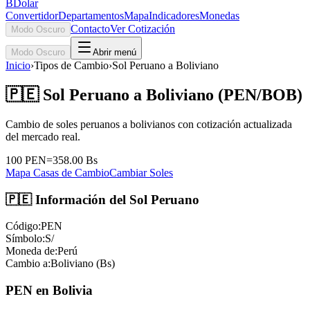
BDolar
Convertidor
Departamentos
Mapa
Indicadores
Monedas
Contacto
Ver Cotización
Modo Oscuro
Modo Oscuro
Abrir menú
Inicio
›
Tipos de Cambio
›
Sol Peruano a Boliviano
🇵🇪 Sol Peruano a Boliviano (PEN/BOB)
Cambio de soles peruanos a bolivianos con cotización actualizada
del mercado real.
100 PEN
=
358.00
Bs
Mapa Casas de Cambio
Cambiar Soles
🇵🇪 Información del Sol Peruano
Código:
PEN
Símbolo:
S/
Moneda de:
Perú
Cambio a:
Boliviano (Bs)
PEN en Bolivia