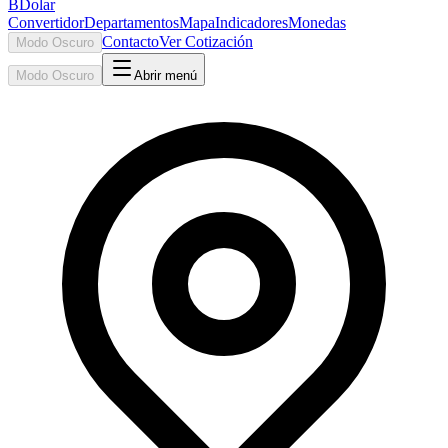
BDolar
Convertidor
Departamentos
Mapa
Indicadores
Monedas
Contacto
Ver Cotización
Modo Oscuro
Modo Oscuro
Abrir menú