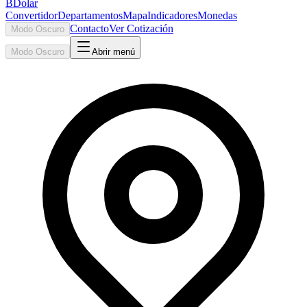
BDolar
Convertidor
Departamentos
Mapa
Indicadores
Monedas
Contacto
Ver Cotización
Modo Oscuro
Modo Oscuro
Abrir menú