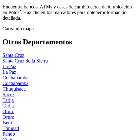
Encuentra bancos, ATMs y casas de cambio cerca de tu ubicación
en
Potosí
. Haz clic en los marcadores para obtener información
detallada.
Cargando mapa...
Otros Departamentos
Santa Cruz
Santa Cruz de la Sierra
La Paz
La Paz
Cochabamba
Cochabamba
Chuquisaca
Sucre
Tarija
Tarija
Oruro
Oruro
Beni
Trinidad
Pando
Cobija