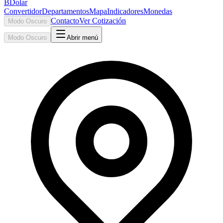
BDolar
Convertidor
Departamentos
Mapa
Indicadores
Monedas
Contacto
Ver Cotización
Modo Oscuro
Modo Oscuro
Abrir menú