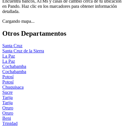
Encuentra bancos, ATMs y casas de cambio cerca de tu ubicación
en
Pando
. Haz clic en los marcadores para obtener información
detallada.
Cargando mapa...
Otros Departamentos
Santa Cruz
Santa Cruz de la Sierra
La Paz
La Paz
Cochabamba
Cochabamba
Potosí
Potosí
Chuquisaca
Sucre
Tarija
Tarija
Oruro
Oruro
Beni
Trinidad